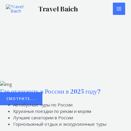
Перейти
MAI
Travel Baich
к
содержимому
ME
Где отдохнуть в России в 2025 году?
СМОТРИТЕ....
Автобусные туры по России
Круизные поездки по рекам и морям
Лучшие санатории в России
Горнолыжный отдых и экскурсионные туры